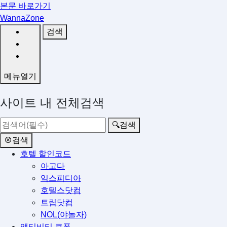
본문 바로가기
Wanna
Zone
검색
메뉴열기
사이트 내 전체검색
🔍
검색
⊗
검색
호텔 할인코드
아고다
익스피디아
호텔스닷컴
트립닷컴
NOL(야놀자)
액티비티 쿠폰