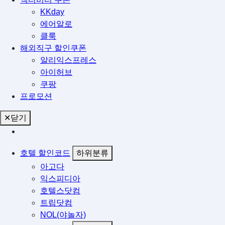
KKday
에어알로
클룩
해외직구 할인쿠폰
알리익스프레스
아이허브
쿠팡
프로모션
✕
닫기
호텔 할인코드
하위분류
아고다
익스피디아
호텔스닷컴
트립닷컴
NOL(야놀자)