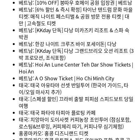
베트남: [10% OFF] 붕따우 호메이 공원 입장권 | 베트남
베트남: [6% 할인 & 즉시 확정] 타이난 텐드럼 문화 마을
티켓: 매직 나이트 페스티벌 & 공원 방문 전용 티켓 | 대
만 | 고속철도 티켓
베트남: [KKday 단독] 다낭 미카즈키 리조트 & 스파 숙
박권
베트남: 한강 나이트 크루즈 바이 포세이돈| 다낭
베트남: [KKday 단독] 다낭 그랜드브리오 오션 리조트 (3
박 프로모션, 조식포함)
베트남: Hoi An Lune Center Teh Dar Show Tickets |
Hoi An
베트남: A O Show Ticket | Ho Chi Minh City
태국: 태국 아유타야 선셋 반일투어 (한국어 가이드, 타
이/오일 마사지 추가)
태국: [스페셜 할인] 끄라비 출발 피피섬 스피드보트 당일
여행
태국: 태국 파타야 타피아 플로팅 카페
태국: 치앙마이 도이사켓 커피농장 조인투어 (점심포함,
로스팅&브루잉, 커피체리 따기, 커피나무 심기체험)
홍콩마카오: 홍콩 디즈니랜드 티켓