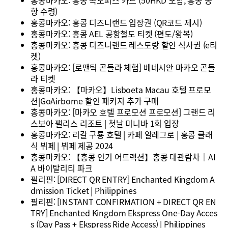
홍콩마카오: 홍콩 옥토퍼스 카드 (50HKD 포함, 홍콩 공
항 수령)
홍콩마카오: 홍콩 디즈니랜드 입장권 (QR코드 제시)
홍콩마카오: 홍콩 AEL 공항철도 티켓 (편도/왕복)
홍콩마카오: 홍콩 디즈니랜드 레스토랑 할인 식사권 (e티
켓)
홍콩마카오: [로맨틱 곤돌라 체험] 베네시안 마카오 곤돌
라 티켓
홍콩마카오: 【마카오】Lisboeta Macau 호텔 프로모
션|GoAirborne 할인 패키지 추가 구매
홍콩마카오: [마카오 호텔 프로모션 프로모션] 그랜드 리
스보아 팰리스 리조트 | 첫날 미니바 1회 입장
홍콩마카오: 리갈 구룡 호텔 | 카페 알레그로 | 홍콩 클래
식 뷔페 | 뷔페 제공 2024
홍콩마카오: 【홍콩 인기 어트랙션】홍콩 대관람차｜AI
A 바이탈리티 파크
필리핀: [DIRECT QR ENTRY] Enchanted Kingdom A
dmission Ticket | Philippines
필리핀: [INSTANT CONFIRMATION + DIRECT QR EN
TRY] Enchanted Kingdom Ekspress One-Day Acces
s (Day Pass + Ekspress Ride Access) | Philippines