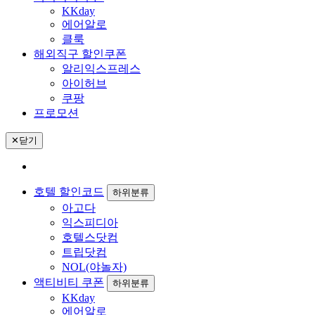
KKday
에어알로
클룩
해외직구 할인쿠폰
알리익스프레스
아이허브
쿠팡
프로모션
✕
닫기
호텔 할인코드
하위분류
아고다
익스피디아
호텔스닷컴
트립닷컴
NOL(야놀자)
액티비티 쿠폰
하위분류
KKday
에어알로