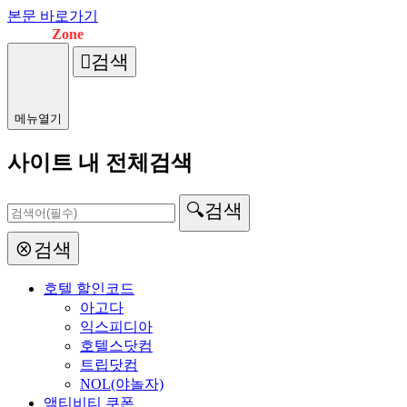
본문 바로가기
Wanna
Zone
검색
메뉴열기
사이트 내 전체검색
🔍
검색
⊗
검색
호텔 할인코드
아고다
익스피디아
호텔스닷컴
트립닷컴
NOL(야놀자)
액티비티 쿠폰