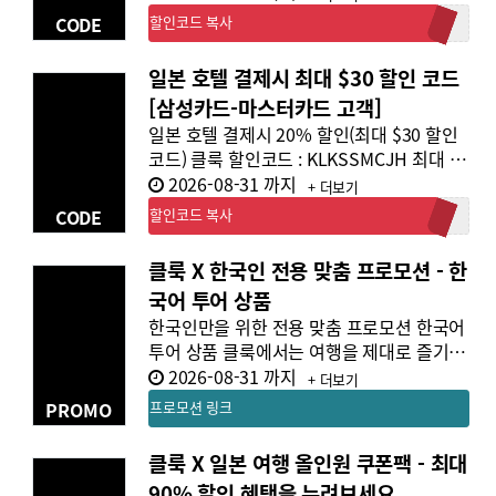
"BETTERONAPP"를 사용하시면5% 할인
CODE
할인코드 복사
BETTERONAPP
을 받으실 수 있습니다. 취소나 환불시 재사
용 불가 결제후 적용 및 타 쿠폰과 중복적용
일본 호텔 결제시 최대 $30 할인 코드
불가 본 쿠폰 코드는 단독 상품 및 할인 상품
[삼성카드-마스터카드 고객]
에는 사용하실 수 없습니다. 적용 불가능 상
일본 호텔 결제시 20% 할인(최대 $30 할인
품 목록을 확인해주세요.
코드) 클룩 할인코드 : KLKSSMCJH 최대 2
0% (최대 $30) 할인 - 최소 결제 조건 없어요
2026-08-31 까지
+ 더보기
요 삼성카드-마스터카드 고객 대상 ※ 단 기
CODE
할인코드 복사
KLKSSMCJH
타 쿠폰 코드와 중복 사용 불가.※ 클룩 ID당
쿠폰 1회 다운로드 가능.
클룩 X 한국인 전용 맞춤 프로모션 - 한
국어 투어 상품
한국인만을 위한 전용 맞춤 프로모션 한국어
투어 상품 클룩에서는 여행을 제대로 즐기는
한국인만을 위한 특별 전용 프로모션 페이지
2026-08-31 까지
+ 더보기
가 있습니다. 프랑스, 스페인, 이탈리아, LA,
PROMO
프로모션 링크
뉴욕, 태국, 일본, 대만 등 다양한 투어 상품
을 제공하는데요, 한국인 가이드가 준비된
클룩 X 일본 여행 올인원 쿠폰팩 - 최대
여행 상품도 만나보실 수 있습니다.
90% 할인 혜택을 누려보세요.