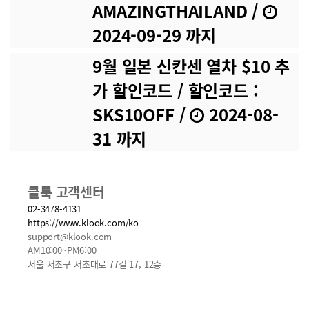
됩니다. (이메일로 예약확정 메일 전송) 최대
AMAZINGTHAILAND
/
할인 금액 : THB 100 유효기간 : 60일 후 만
2024-09-29 까지
료. 앱에서만 사용 가능. 5% 할인 (2개) 태국
숙소 5% 할인 (앱 전용) 예약 확정 후 자동으
9월 일본 신칸센 열차 $10 추
로 계정에 쿠폰팩이 지급됩니다. (이메일로
예약확정 메일 전송) 최대 할인 금액 : THB 5
가 할인코드
/ 할인코드 :
00 유효기간 : 60일 후 만료. 앱에서만 사용
가능. THB 50 할인 (2개) 태국 숙소 5% 할
SKS10OFF
/
2024-08-
인 (앱 전용) 쿠폰팩 구입 후 1개을 코드를 받
31 까지
을 수 있으며, 다음과 같이 1개를 추가로 받
을 수 있습니다. (30일마다 1개의 쿠폰코드
지급) 예약 확정 후 자동으로 계정에 쿠폰팩
이 지급됩니다. (이메일로 예약확정 메일 전
클룩 고객센터
송) 최대 할인 금액 : THB 5,000 유효기간 :
02-3478-4131
14일 후 만료. 앱에서만 사용 가능. 태국 여행
https://www.klook.com/ko
올인원 쿠폰팩 프로모션 페이지로 이동하시
support@klook.com
면, 할인 상세정보를 확인하실 수 있습니다.
AM10:00~PM6:00
서울 서초구 서초대로 77길 17, 12층